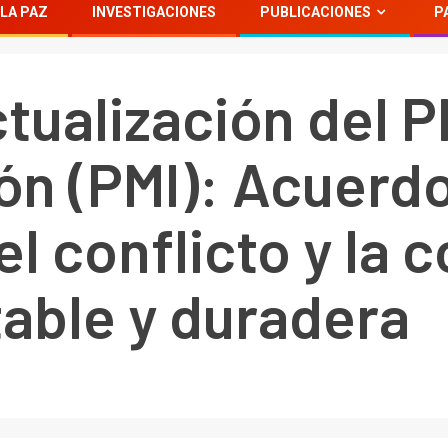
LA PAZ
INVESTIGACIONES
PUBLICACIONES
P
tualización del P
n (PMI): Acuerdo 
l conflicto y la 
table y duradera