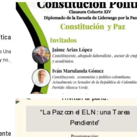
ítica
re Una
 no...
ente