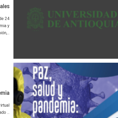
ales
 de 24
mia y
ón,...
emia
irtual
do ...