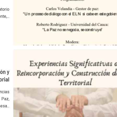
torio
te,...
ión y
orial
encias
 Paz,
esa...