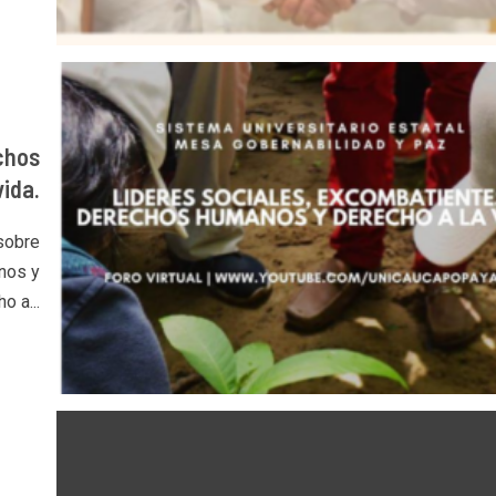
chos
ida.
 sobre
nos y
o a...