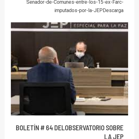
Senador-de-Comunes-entre-los-15-ex-Farc-
imputados-por-la-JEPDescarga
BOLETÍN # 64 DELOBSERVATORIO SOBRE
LA JEP