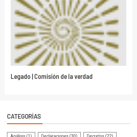
Legado | Comisión de la verdad
CATEGORÍAS
Análisis
(1)
Declaraciones
(30)
Decretos
(22)