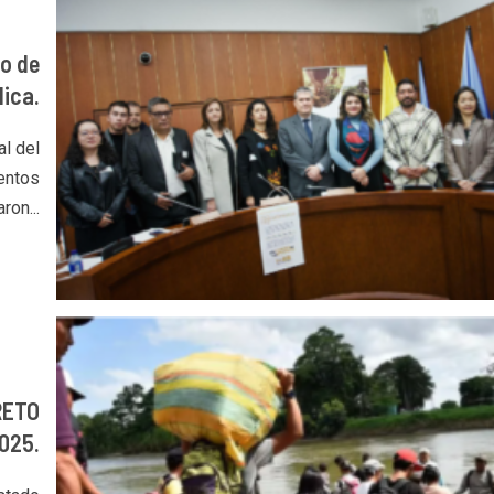
o de
lica.
l del
entos
ron...
RETO
025.