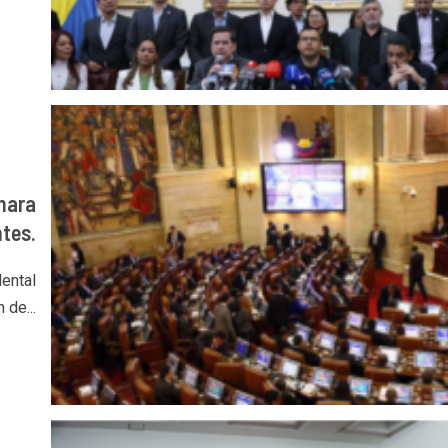
mara
tes.
ental
 de...