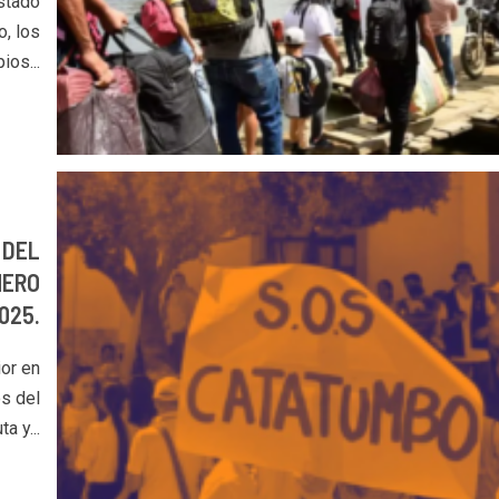
stado
, los
ios...
 DEL
NERO
025.
ior en
os del
a y...