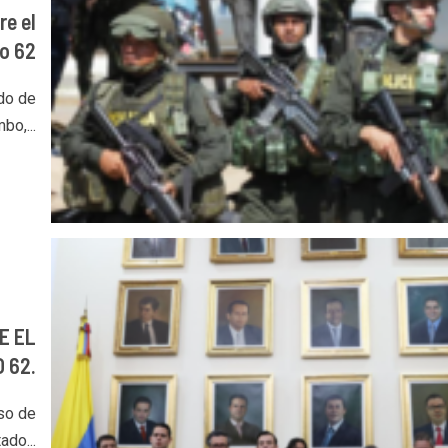
e el
o 62
do de
bo,...
E EL
 62.
so de
ado...