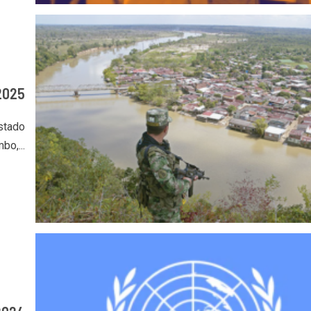
2025
stado
bo,...