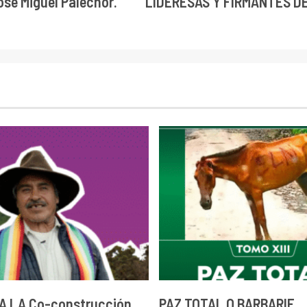
osé Miguel Palechor.
LIDERESAS Y FIRMANTES D
A LA Co-construcción
PAZ TOTAL O BARBARIE