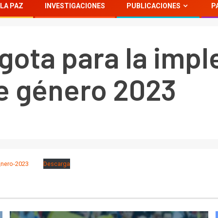
LA PAZ
INVESTIGACIONES
PUBLICACIONES
P
agota para la imp
e género 2023
_nero-2023
Descarga